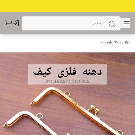
خرازی توکا
/
یراق کیف