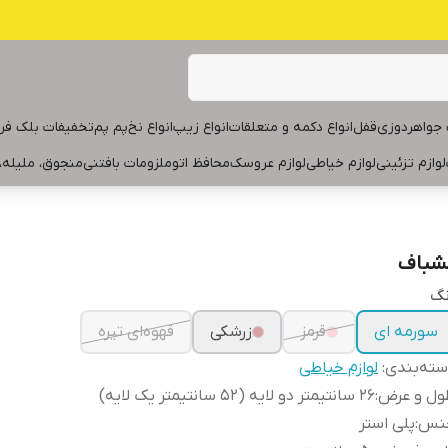
جواهردوزی
قفل
انواع دکمه و متعلقات
انواع زیپ
انواع نخ
پم پم
تخفیفات بلک فر
لوازم تزئینی
لوازم خیاطی
لوازم عروسک
محافظ اتو
ملزومات بافتنی
منجوق، ملیله،
شباف
نگ
سورمه ای
قرمز
زرشکی
قهوه‌ای تیره
ته‌بندی
:
لوازم خیاطی
ول و عرض
:
۲۶ سانتیمتر دو لایه (۵۲ سانتیمتر یک لایه)
نس
:
پلی استر