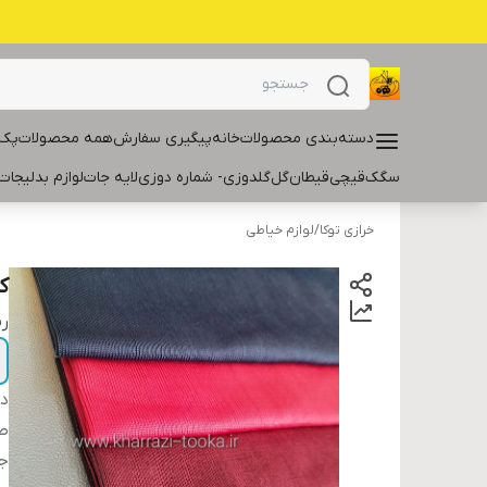
دسته‌بندی محصولات
خانه
پیگیری سفارش
همه محصولات
پک 
سگک
قیچی
قیطان
گل
گلدوزی- شماره دوزی
لایه جات
لوازم بدلیجات
خرازی توکا
/
لوازم خیاطی
ک
ر
دس
ط
ج