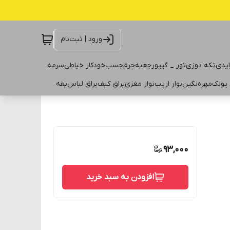
ورود | ثبت‌نام
ایدی
تکه دوزی
تور _ گیپور
جعبه
چرم
چسب
خودکار خیاطی
سرمه
 پولک
مهره
نگین
نوار اریب
نوار مغزی
یراق کیف
یراق لباس
یقه
93,000
افزودن به سبد خرید