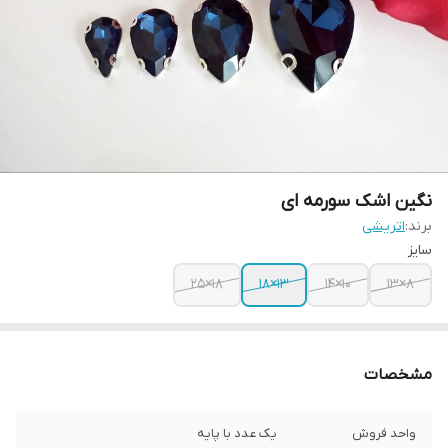
نگین اشک سورمه ای
برند:
اتریشی
سایز
۱۸×۲۵
۱۳×۱۸
۱۰×۱۴
۸×۱۳
مشخصات
واحد فروش
یک عدد با پایه