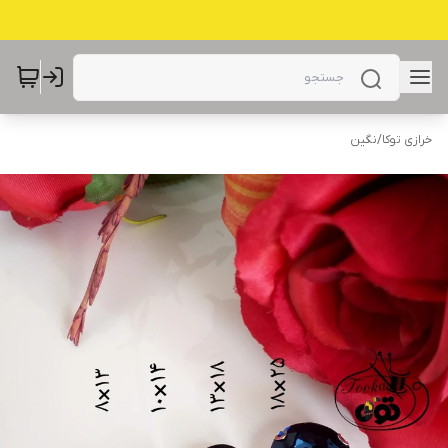
خرازی توکا
/
نگین