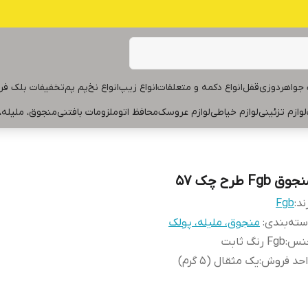
جواهردوزی
قفل
انواع دکمه و متعلقات
انواع زیپ
انواع نخ
پم پم
تخفیفات بلک فر
لوازم تزئینی
لوازم خیاطی
لوازم عروسک
محافظ اتو
ملزومات بافتنی
منجوق، ملیله،
وق Fgb طرح چک ۵۷
ند:
Fgb
ته‌بندی
:
منجوق، ملیله، پولک
نس
:
Fgb رنگ ثابت
احد فروش
:
یک مثقال (۵ گرم)