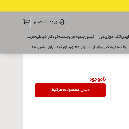
ورود | ثبت‌نام
ایدی
تکه دوزی
تور _ گیپور
جعبه
چرم
چسب
خودکار خیاطی
سرمه
 پولک
مهره
نگین
نوار اریب
نوار مغزی
یراق کیف
یراق لباس
یقه
ناموجود
دیدن محصولات مرتبط