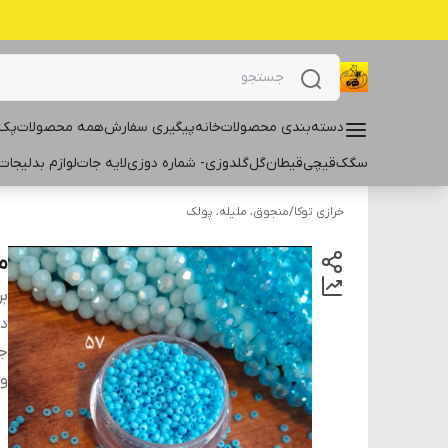
دسته‌بندی محصولات
خانه
پیگیری سفارش
همه محصولات
پک 
سگک
قیچی
قیطان
گل
گلدوزی- شماره دوزی
لایه جات
لوازم بدلیجات
خرازی توکا
/
منجوق، ملیله، پولک
منج
بر
دس
ج
و