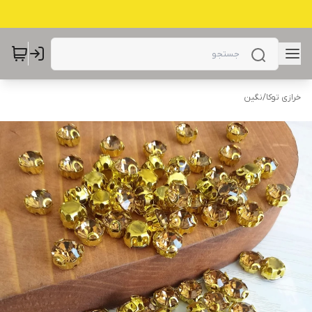
خرازی توکا
/
نگین