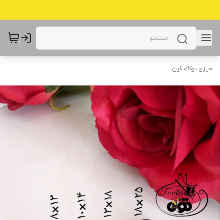
خرازی توکا
/
نگین