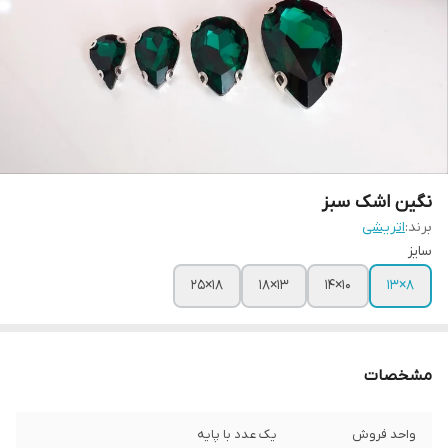
نگین اشک سبز
برند:
اتریشی
سایز
۱۸×۲۵
۱۳×۱۸
۱۰×۱۴
۸×۱۳
مشخصات
واحد فروش
یک عدد با پایه