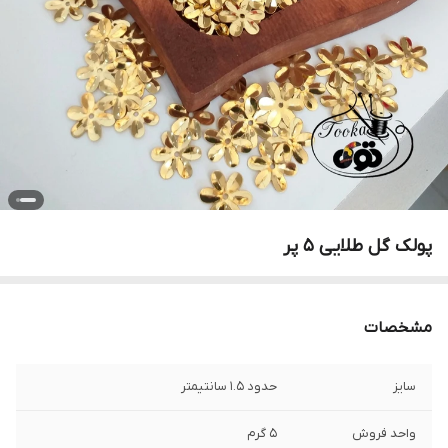
پولک گل طلایی ۵ پر
مشخصات
سایز
حدود ۱.۵ سانتیمتر
واحد فروش
۵ گرم