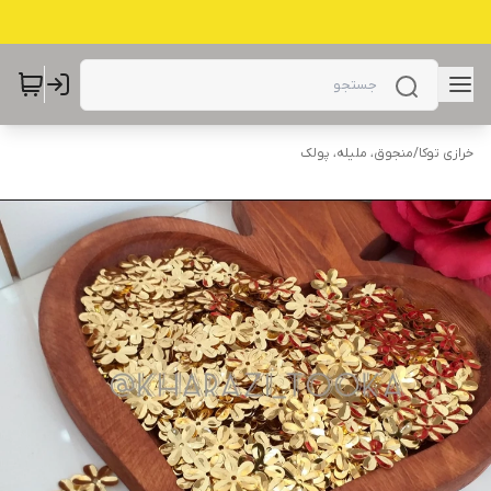
خرازی توکا
/
منجوق، ملیله، پولک