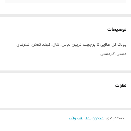
توضیحات
پولک گل طلایی ۵ پر جهت تزیین لباس، شال، کیف، کفش، هنرهای
دستی، کاردستی
نظرات
دسته‌بندی
:
منجوق، ملیله، پولک