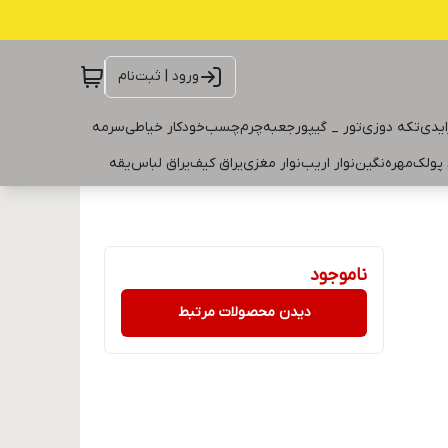
ورود | ثبت‌نام
ایدی
تکه دوزی
تور _ گیپور
جعبه
چرم
چسب
خودکار خیاطی
سرمه
 پولک
مهره
نگین
نوار اریب
نوار مغزی
یراق کیف
یراق لباس
یقه
ناموجود
دیدن محصولات مرتبط