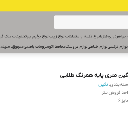
جواهردوزی
قفل
انواع دکمه و متعلقات
انواع زیپ
انواع نخ
پم پم
تخفیفات بلک فر
لوازم تزئینی
لوازم خیاطی
لوازم عروسک
محافظ اتو
ملزومات بافتنی
منجوق، ملیله،
گین متری پایه همرنگ طلایی
ته‌بندی
:
نگین
احد فروش
:
متر
یز
:
۶