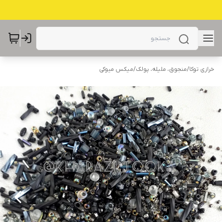
خرازی توکا
/
منجوق، ملیله، پولک
/
میکس میوکی