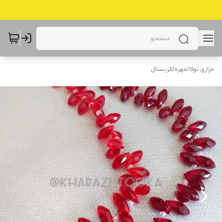
خرازی توکا
/
مهره
/
کریستال