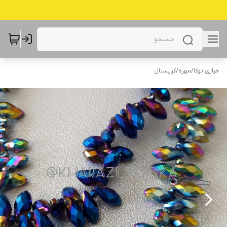
خرازی توکا
/
مهره
/
کریستال