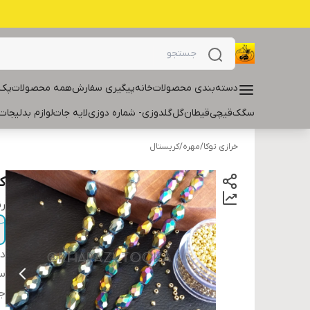
دسته‌بندی محصولات
خانه
پیگیری سفارش
همه محصولات
پک 
سگک
قیچی
قیطان
گل
گلدوزی- شماره دوزی
لایه جات
لوازم بدلیجات
خرازی توکا
/
مهره
/
کریستال
کر
ر
دس
سا
ج