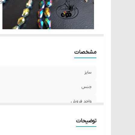
و
مشخصات
سایز
جنس
واحد فروش
توضیحات