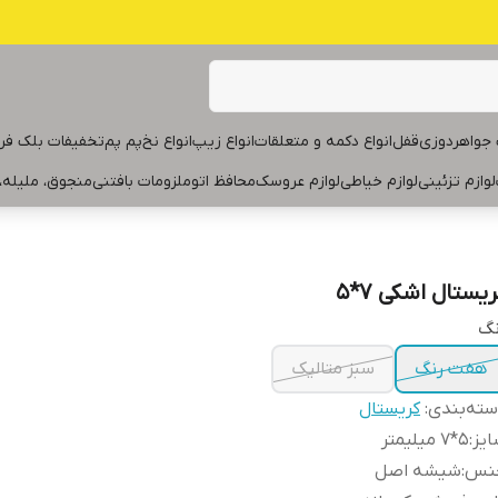
جواهردوزی
قفل
انواع دکمه و متعلقات
انواع زیپ
انواع نخ
پم پم
تخفیفات بلک فر
لوازم تزئینی
لوازم خیاطی
لوازم عروسک
محافظ اتو
ملزومات بافتنی
منجوق، ملیله،
یستال اشکی ۷*۵
نگ
هفت رنگ
سبز متالیک
ته‌بندی
:
کریستال
یز
:
۵*۷ میلیمتر
نس
:
شیشه اصل