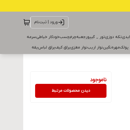
ورود | ثبت‌نام
ایدی
تکه دوزی
تور _ گیپور
جعبه
چرم
چسب
خودکار خیاطی
سرمه
 پولک
مهره
نگین
نوار اریب
نوار مغزی
یراق کیف
یراق لباس
یقه
ناموجود
دیدن محصولات مرتبط