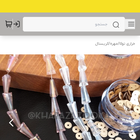
خرازی توکا
/
مهره
/
کریستال