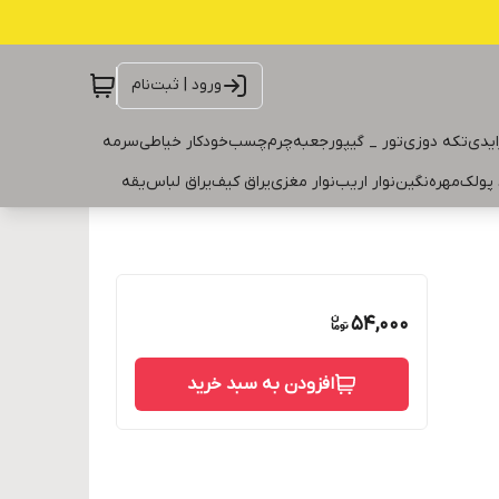
ورود | ثبت‌نام
ایدی
تکه دوزی
تور _ گیپور
جعبه
چرم
چسب
خودکار خیاطی
سرمه
 پولک
مهره
نگین
نوار اریب
نوار مغزی
یراق کیف
یراق لباس
یقه
54,000
افزودن به سبد خرید