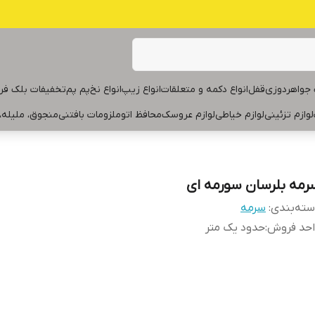
جواهردوزی
قفل
انواع دکمه و متعلقات
انواع زیپ
انواع نخ
پم پم
تخفیفات بلک فر
لوازم تزئینی
لوازم خیاطی
لوازم عروسک
محافظ اتو
ملزومات بافتنی
منجوق، ملیله،
رمه بلرسان سورمه ای
ته‌بندی
:
سرمه
احد فروش
:
حدود یک متر