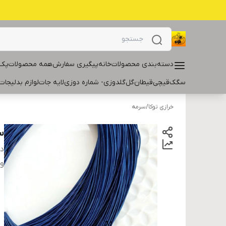
دسته‌بندی محصولات
خانه
پیگیری سفارش
همه محصولات
پک 
سگک
قیچی
قیطان
گل
گلدوزی- شماره دوزی
لایه جات
لوازم بدلیجات
خرازی توکا
/
سرمه
س
دس
و