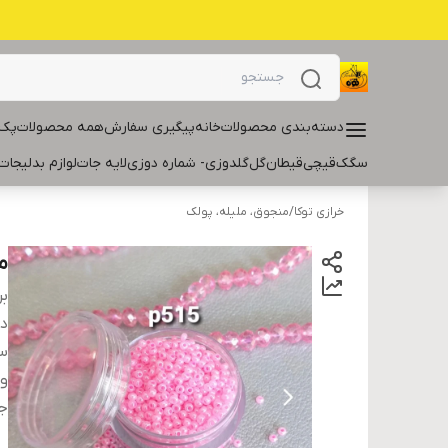
دسته‌بندی محصولات
خانه
پیگیری سفارش
همه محصولات
پک 
سگک
قیچی
قیطان
گل
گلدوزی- شماره دوزی
لایه جات
لوازم بدلیجات
خرازی توکا
/
منجوق، ملیله، پولک
م
بر
دس
سا
و
ج