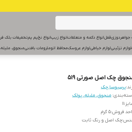
جواهردوزی
قفل
انواع دکمه و متعلقات
انواع زیپ
انواع نخ
پم پم
تخفیفات بلک فر
لوازم تزئینی
لوازم خیاطی
لوازم عروسک
محافظ اتو
ملزومات بافتنی
منجوق، ملیله،
نجوق چک اصل صورتی ۵۱۹
ند:
پرسیوسا چک
ته‌بندی
:
منجوق، ملیله، پولک
یز
:
۱۱
احد فروش
:
۵ گرم
نس
:
چک اصل و رنگ ثابت