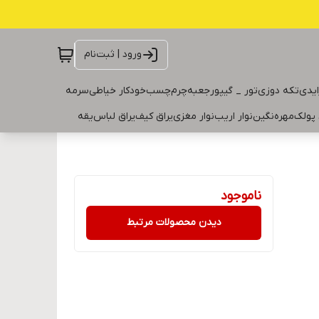
ورود | ثبت‌نام
ایدی
تکه دوزی
تور _ گیپور
جعبه
چرم
چسب
خودکار خیاطی
سرمه
 پولک
مهره
نگین
نوار اریب
نوار مغزی
یراق کیف
یراق لباس
یقه
ناموجود
دیدن محصولات مرتبط