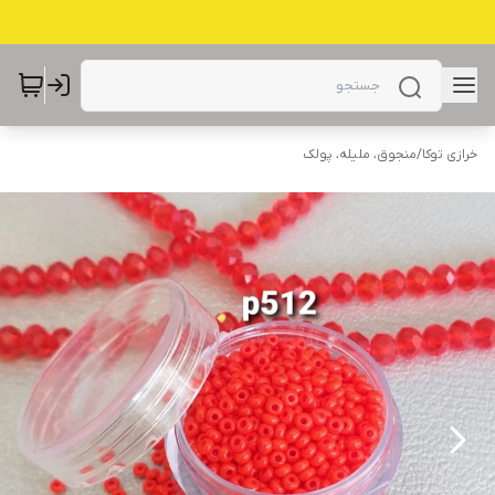
خرازی توکا
/
منجوق، ملیله، پولک