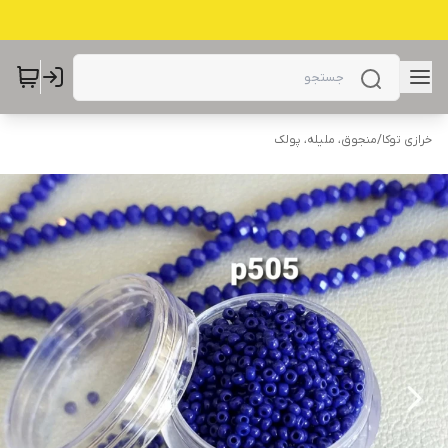
خرازی توکا
/
منجوق، ملیله، پولک