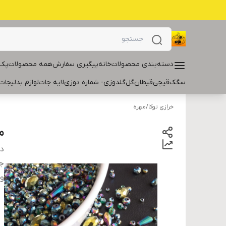
دسته‌بندی محصولات
خانه
پیگیری سفارش
همه محصولات
پک 
سگک
قیچی
قیطان
گل
گلدوزی- شماره دوزی
لایه جات
لوازم بدلیجات
خرازی توکا
/
مهره
م
دس
ج
و