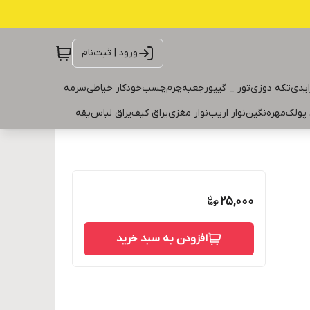
ورود | ثبت‌نام
ایدی
تکه دوزی
تور _ گیپور
جعبه
چرم
چسب
خودکار خیاطی
سرمه
 پولک
مهره
نگین
نوار اریب
نوار مغزی
یراق کیف
یراق لباس
یقه
25,000
افزودن به سبد خرید