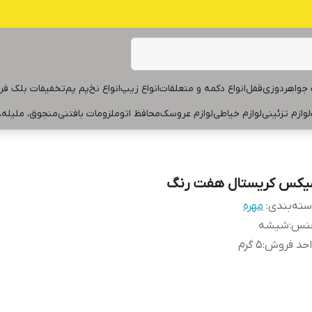
جواهردوزی
قفل
انواع دکمه و متعلقات
انواع زیپ
انواع نخ
پم پم
تخفیفات بلک فر
لوازم تزئینی
لوازم خیاطی
لوازم عروسک
محافظ اتو
ملزومات بافتنی
منجوق، ملیله،
یکس کریستال هفت رنگ
ته‌بندی
:
مهره
نس
:
شیشه
احد فروش
:
۵ گرم