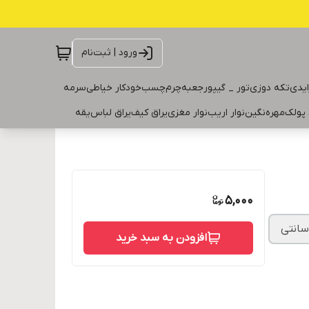
ورود | ثبت‌نام
ایدی
تکه دوزی
تور _ گیپور
جعبه
چرم
چسب
خودکار خیاطی
سرمه
 پولک
مهره
نگین
نوار اریب
نوار مغزی
یراق کیف
یراق لباس
یقه
5,000
افزودن به سبد خرید