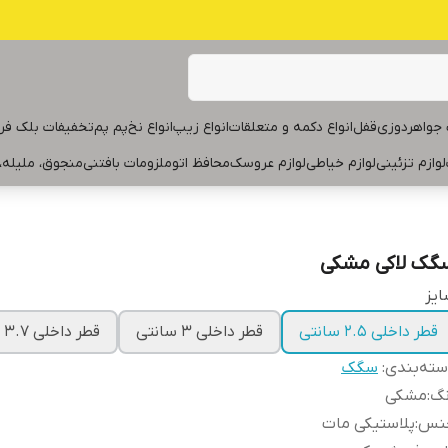
جواهردوزی
قفل
انواع دکمه و متعلقات
انواع زیپ
انواع نخ
پم پم
تخفیفات بلک فر
لوازم تزئینی
لوازم خیاطی
لوازم عروسک
محافظ اتو
ملزومات بافتنی
منجوق، ملیله،
گک لاکی مشکی
یز
قطر داخلی ۲.۵ سانتی
قطر داخلی ۳ سانتی
قطر داخلی ۳.۷ سانتی
ته‌بندی
:
سگک
نگ
:
مشکی
نس
:
پلاستیکی مات