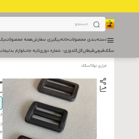
دسته‌بندی محصولات
خانه
پیگیری سفارش
همه محصولات
پک 
سگک
قیچی
قیطان
گل
گلدوزی- شماره دوزی
لایه جات
لوازم بدلیجات
خرازی توکا
/
سگک
س
سا
دس
ر
ج