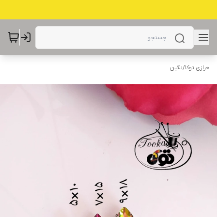
خرازی توکا
/
نگین