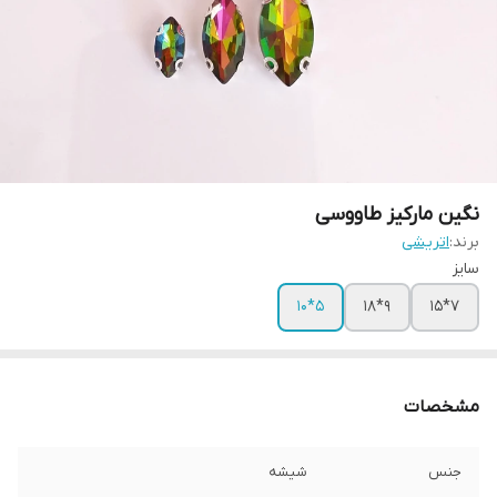
نگین مارکیز طاووسی
برند:
اتریشی
سایز
۵*۱۰
۹*۱۸
۷*۱۵
مشخصات
جنس
شیشه