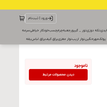
ورود | ثبت‌نام
ایدی
تکه دوزی
تور _ گیپور
جعبه
چرم
چسب
خودکار خیاطی
سرمه
 پولک
مهره
نگین
نوار اریب
نوار مغزی
یراق کیف
یراق لباس
یقه
ناموجود
دیدن محصولات مرتبط