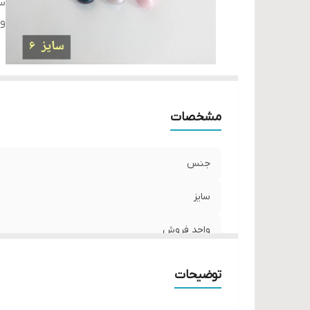
سا
و
مشخصات
جنس
سایز
واحد فروش
توضیحات