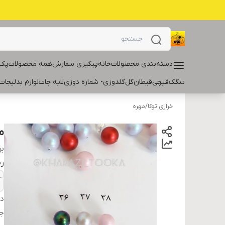
دسته‌بندی محصولات
خانه
پیگیری سفارش
همه محصولات
پک 
سگک
قیچی
قیطان
گل
گلدوزی- شماره دوزی
لایه جات
لوازم بدلیجات
خرازی توکا
/
مهره
م
بر
ر
دس
ج