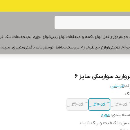
جواهردوزی
قفل
انواع دکمه و متعلقات
انواع زیپ
انواع نخ
پم پم
تخفیفات بلک فر
لوازم تزئینی
لوازم خیاطی
لوازم عروسک
محافظ اتو
ملزومات بافتنی
منجوق، ملیله،
روارید سوارسکی سایز ۶
ند:
اتریشی
نگ
کد ۳۸
کد ۳۷
کد ۳۶
ته‌بندی
:
مهره
نس
:
با کیفیت و رنگ ثابت