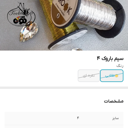
سیم باروک ۴
رنگ
طلایی
نقره ای
مشخصات
سایز
۴