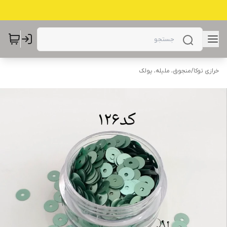
خرازی توکا
/
منجوق، ملیله، پولک