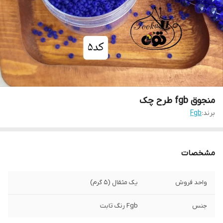
منجوق fgb طرح چک
برند:
Fgb
مشخصات
واحد فروش
یک مثقال (۵ گرم)
جنس
Fgb رنگ ثابت