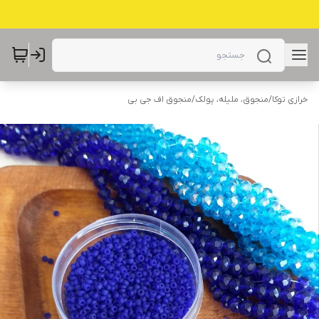
خرازی توکا
/
منجوق، ملیله، پولک
/
منجوق اف جی بی