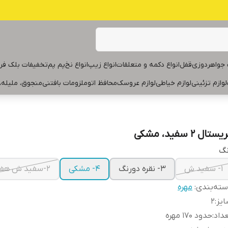
جواهردوزی
قفل
انواع دکمه و متعلقات
انواع زیپ
انواع نخ
پم پم
تخفیفات بلک فر
لوازم تزئینی
لوازم خیاطی
لوازم عروسک
محافظ اتو
ملزومات بافتنی
منجوق، ملیله،
ستال ۲ سفید، مشکی
نگ
۱- سفید ش
۳- نقره دورنگ
۴- مشکی
۲-سفید ش هفت رنگ
ته‌بندی
:
مهره
یز
:
۲
داد
:
حدود ۱۷۰ مهره