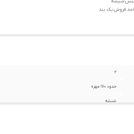
نس
:
شیشه
احد فروش
:
یک بند
۲
حدود ۱۷۰ مهره
شیشه
یک بند