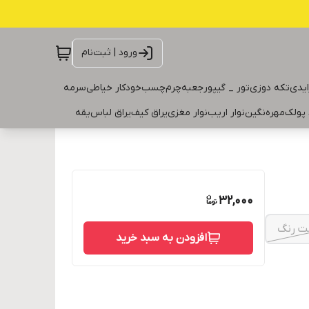
ورود | ثبت‌نام
ایدی
تکه دوزی
تور _ گیپور
جعبه
چرم
چسب
خودکار خیاطی
سرمه
 پولک
مهره
نگین
نوار اریب
نوار مغزی
یراق کیف
یراق لباس
یقه
32,000
افزودن به سبد خرید