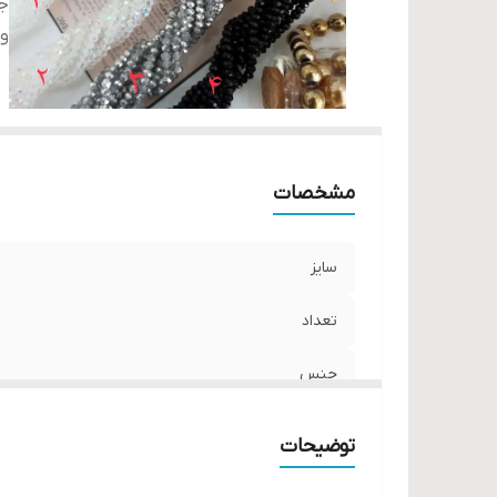
ج
و
مشخصات
سایز
تعداد
جنس
واحد فروش
توضیحات