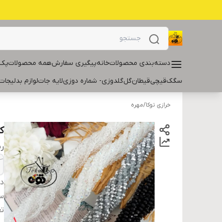
دسته‌بندی محصولات
خانه
پیگیری سفارش
همه محصولات
پک 
سگک
قیچی
قیطان
گل
گلدوزی- شماره دوزی
لایه جات
لوازم بدلیجات
خرازی توکا
/
مهره
کری
ر
دس
سا
تع