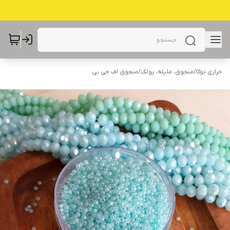
خرازی توکا
/
منجوق، ملیله، پولک
/
منجوق اف جی بی