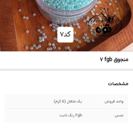
منجوق fgb ٧
مشخصات
واحد فروش
یک مثقال (۵ گرم)
جنس
Fgb رنگ ثابت