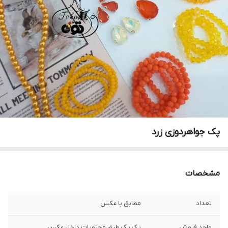
پک جواهردوزی زرد
مشخصات
تعداد
مطابق با عکس
واحد فروش
یک پک طبق محتویات داخل عکس