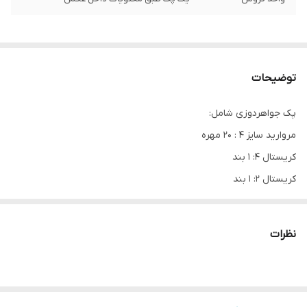
توضیحات
پک جواهردوزی شامل:
مروارید سایز ۴ : ۲۰ مهره
کریستال ۴: ۱ بند
کریستال ۲: ۱ بند
کریستال مخروطی: ۱ بند
کریستال ۶: ۱ بند
نظرات
ملیله ‌منجوق از هر رنگ ۵ گرم و پولک هر رنگ ۳ گرم
نگین ۹ عدد طبق عکس با پایه
امکان‌ داره بدلیل عدم موجودی بعضی از اقلام کمی پک تغییر کند