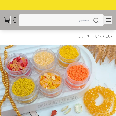
خرازی توکا
/
پک جواهردوزی