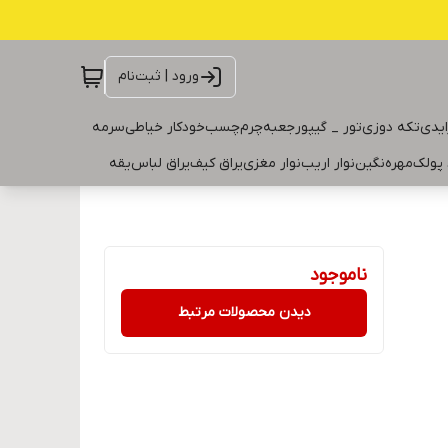
ورود | ثبت‌نام
ایدی
تکه دوزی
تور _ گیپور
جعبه
چرم
چسب
خودکار خیاطی
سرمه
 پولک
مهره
نگین
نوار اریب
نوار مغزی
یراق کیف
یراق لباس
یقه
ناموجود
دیدن محصولات مرتبط