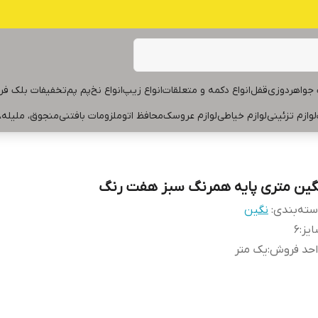
جواهردوزی
قفل
انواع دکمه و متعلقات
انواع زیپ
انواع نخ
پم پم
تخفیفات بلک فر
لوازم تزئینی
لوازم خیاطی
لوازم عروسک
محافظ اتو
ملزومات بافتنی
منجوق، ملیله،
گین متری پایه همرنگ سبز هفت رنگ
ته‌بندی
:
نگین
یز
:
۶
احد فروش
:
یک متر