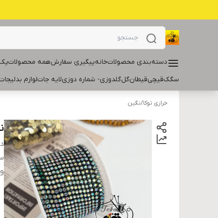
دسته‌بندی محصولات
خانه
پیگیری سفارش
همه محصولات
پک 
سگک
قیچی
قیطان
گل
گلدوزی- شماره دوزی
لایه جات
لوازم بدلیجات
خرازی توکا
/
نگین
ن
دس
سا
و