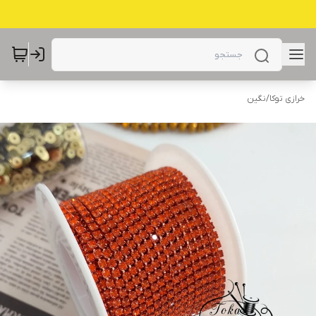
خرازی توکا
/
نگین