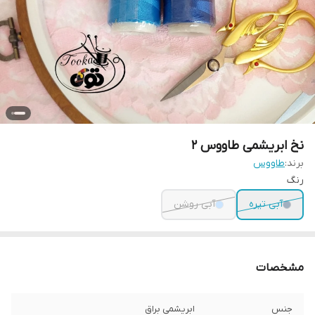
نخ ابریشمی طاووس ۲
برند:
طاووس
رنگ
آبی تیره
آبی روشن
مشخصات
جنس
ابریشمی براق