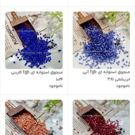
منجوق استوانه ای fgb آبی
منجوق استوانه ای fgb کاربنی
ابریشمی ۳۸۱
۱۰۲۴
ناموجود
ناموجود