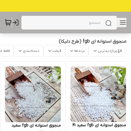
منجوق استوانه ای fgb (طرح دلیکا)
پربازدیدترین
برندها
قیمت
دسته‌بندی
فقط م
منجوق استوانه ای fgb سفید ۴۱
منجوق استوانه ای fgb سفید