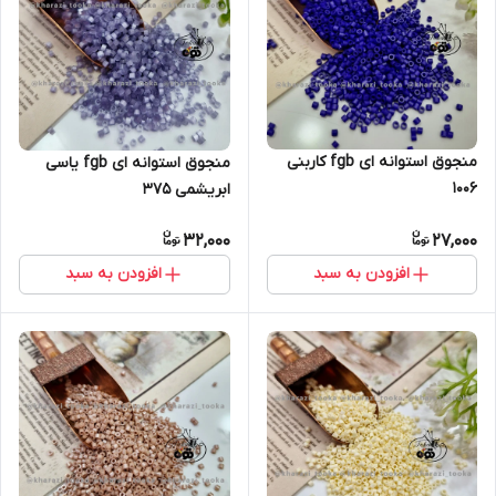
منجوق استوانه ای fgb کاربنی
منجوق استوانه ای fgb یاسی
۱۰۰۶
ابریشمی ۳۷۵
32,000
27,000
افزودن به سبد
افزودن به سبد